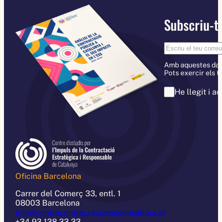
Subscriu-te
Amb aquestes dades
Pots exercir els t
He llegit i a
Oficina Barcelona
Carrer del Comerç 33, entl. 1
08003 Barcelona
info@centrecontractacioresponsable.cat
+34 93 138 33 33