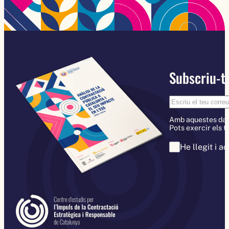
Subscriu-te
Amb aquestes dades
Pots exercir els t
He llegit i a